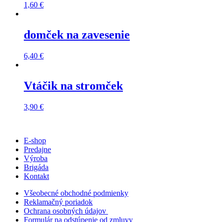
1,60
€
domček na zavesenie
6,40
€
Vtáčik na stromček
3,90
€
E-shop
Predajne
Výroba
Brigáda
Kontakt
Všeobecné obchodné podmienky
Reklamačný poriadok
Ochrana osobných údajov
Formulár na odstúpenie od zmluvy