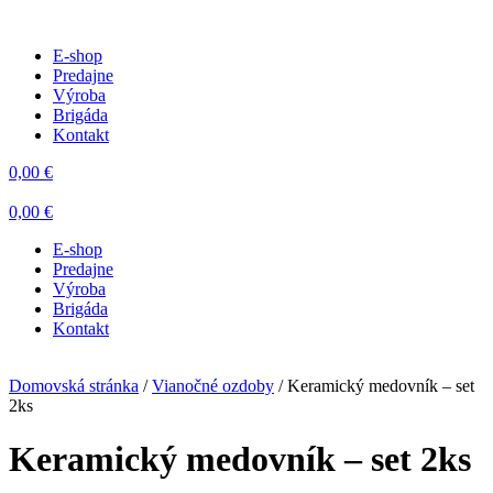
E-shop
Predajne
Výroba
Brigáda
Kontakt
0,00
€
0,00
€
E-shop
Predajne
Výroba
Brigáda
Kontakt
Domovská stránka
/
Vianočné ozdoby
/ Keramický medovník – set
2ks
Keramický medovník – set 2ks