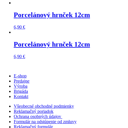
Porcelánový hrnček 12cm
6,90
€
Porcelánový hrnček 12cm
6,90
€
E-shop
Predajne
Výroba
Brigáda
Kontakt
Všeobecné obchodné podmienky
Reklamačný poriadok
Ochrana osobných údajov
Formulár na odstúpenie od zmluvy
Reklamačný formulár