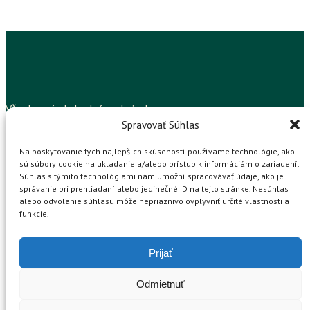
Všeobecné obchodné podmienky
Spravovať Súhlas
Reklamačný poriadok
Ochrana osobných údajov
Na poskytovanie tých najlepších skúseností používame technológie, ako
Formulár na odstúpenie od zmluvy
sú súbory cookie na ukladanie a/alebo prístup k informáciám o zariadení.
Reklamačný formulár
Súhlas s týmito technológiami nám umožní spracovávať údaje, ako je
správanie pri prehliadaní alebo jedinečné ID na tejto stránke. Nesúhlas
alebo odvolanie súhlasu môže nepriaznivo ovplyvniť určité vlastnosti a
info@vianocnapredajna.sk
funkcie.
+421 918 409 276


Prijať
Copyright © 2024 Vianočná predajňa.
Odmietnuť
Webdizajn od
Malina Studio