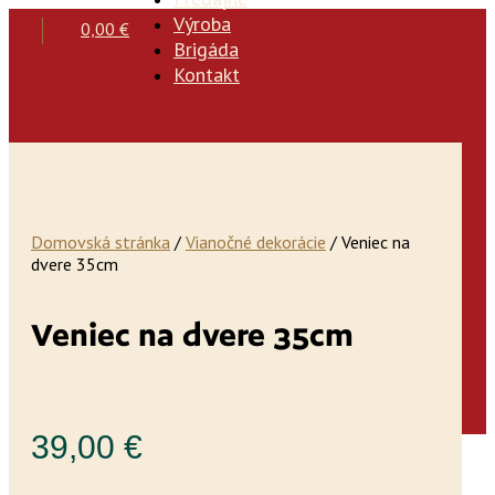
Výroba
0,00
€
Brigáda
Kontakt
Domovská stránka
/
Vianočné dekorácie
/ Veniec na
dvere 35cm
Veniec na dvere 35cm
39,00
€