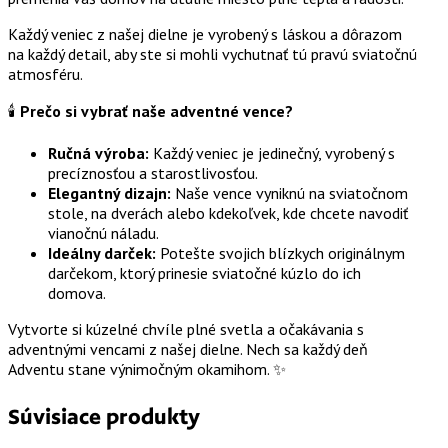
Každý veniec z našej dielne je vyrobený s láskou a dôrazom
na každý detail, aby ste si mohli vychutnať tú pravú sviatočnú
atmosféru.
🕯️
Prečo si vybrať naše adventné vence?
Ručná výroba:
Každý veniec je jedinečný, vyrobený s
precíznosťou a starostlivosťou.
Elegantný dizajn:
Naše vence vyniknú na sviatočnom
stole, na dverách alebo kdekoľvek, kde chcete navodiť
vianočnú náladu.
Ideálny darček:
Potešte svojich blízkych originálnym
darčekom, ktorý prinesie sviatočné kúzlo do ich
domova.
Vytvorte si kúzelné chvíle plné svetla a očakávania s
adventnými vencami z našej dielne. Nech sa každý deň
Adventu stane výnimočným okamihom. ✨
Súvisiace produkty