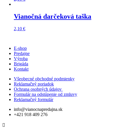
Vianočná darčeková taška
2,10
€
E-shop
Predajne
Výroba
Brigáda
Kontakt
Všeobecné obchodné podmienky
Reklamačný poriadok
Ochrana osobných údajov
Formulár na odstúpenie od zmluvy
Reklamačný formulár
info@vianocnapredajna.sk
+421 918 409 276
