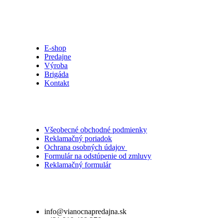
E-shop
Predajne
Výroba
Brigáda
Kontakt
Všeobecné obchodné podmienky
Reklamačný poriadok
Ochrana osobných údajov
Formulár na odstúpenie od zmluvy
Reklamačný formulár
info@vianocnapredajna.sk