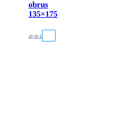
obrus
135×175
48,00
€