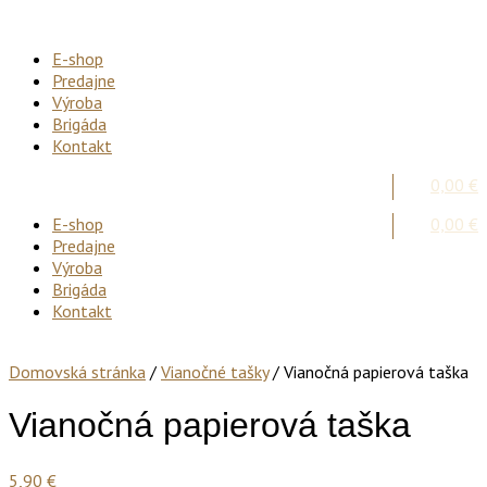
E-shop
Predajne
Výroba
Brigáda
Kontakt
0,00
€
E-shop
0,00
€
Predajne
Výroba
Brigáda
Kontakt
Domovská stránka
/
Vianočné tašky
/ Vianočná papierová taška
Vianočná papierová taška
5,90
€