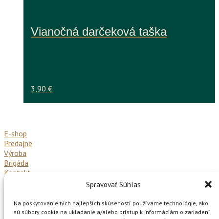
Vianočná darčeková taška
3,90
€
E-shop
Predajne
Výroba
Brigáda
Kontakt
Spravovať Súhlas
Všeobecné obchodné podmienky
Reklamačný poriadok
Na poskytovanie tých najlepších skúseností používame technológie, ako
Ochrana osobných údajov
sú súbory cookie na ukladanie a/alebo prístup k informáciám o zariadení.